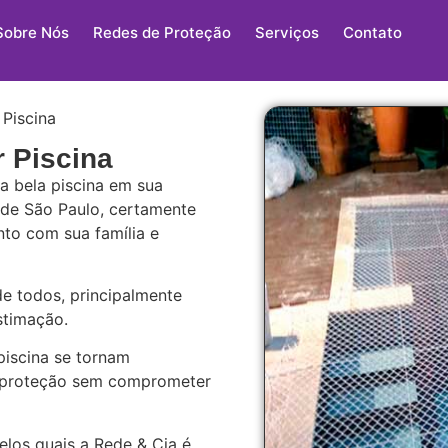
Sobre Nós
Redes de Proteção
Serviços
Contato
 Piscina
r Piscina
a bela piscina em sua
or de São Paulo, certamente
to com sua família e
de todos, principalmente
stimação.
piscina se tornam
 e proteção sem comprometer
elos quais a Rede & Cia é