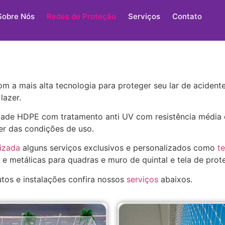
Sobre Nós
Redes de Proteção
Serviços
Contato
m a mais alta tecnologia para proteger seu lar de acident
lazer.
idade HDPE com tratamento anti UV com resistência médi
er das condições de uso.
lizada
alguns serviços exclusivos e personalizados como
t
s e metálicas para quadras e muro de quintal e tela de prot
tos e instalações confira nossos
serviços
abaixos.